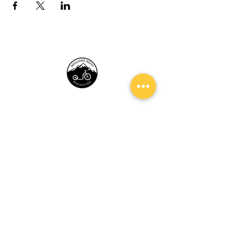
Neklidné Nohy
Média
O mně
Nabídka
Kalendář
Kontakt
Chcete dostávat e-mail po přidání
nového článku nebo události? Nic víc, nic