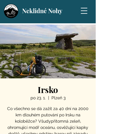
Neklidné Nohy
Irsko
po 23. 1.
  |  
Plzeň 3
Co všechno se dá zažít za 40 dní na 2000
km dlouhém putování po Irsku na
koloběžce? Všudypřítomná zeleň,
ohromující modř oceánu, osvěžující kapky
deště, všechny odstíny barev při západu