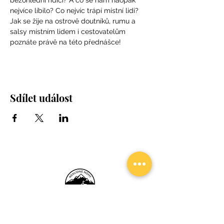
bezohlední řidiči? A co se nám naopak 
nejvíce líbilo? Co nejvíc trápí místní lidi? 
Jak se žije na ostrově doutníků, rumu a 
salsy místním lidem i cestovatelům 
poznáte právě na této přednášce!
Sdílet událost
Neklidné Nohy