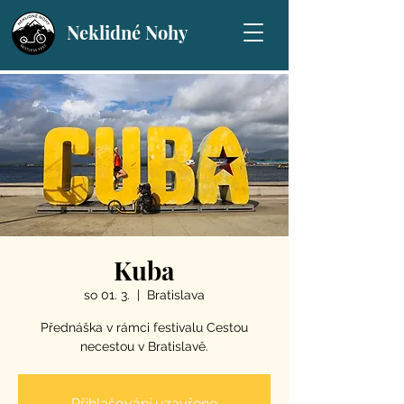
Neklidné Nohy
Kuba
so 01. 3.
  |  
Bratislava
Přednáška v rámci festivalu Cestou
necestou v Bratislavě.
Přihlašování uzavřeno