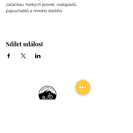
zatáčkou, horkých jezírek, vodopádů, 
papuchalků a mnoho dalšího.
Sdílet událost
Neklidné Nohy
Média