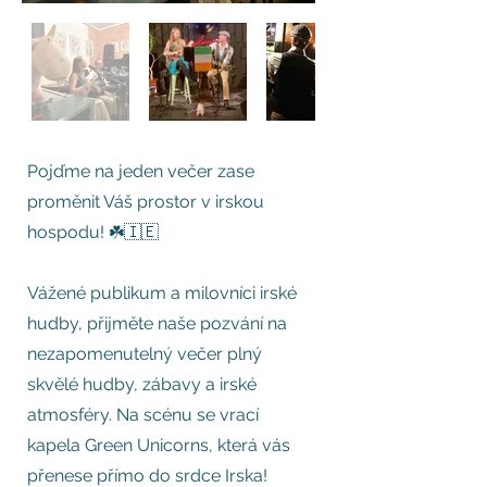
Pojďme na jeden večer zase
proměnit Váš prostor v irskou
hospodu! ☘️🇮🇪
Vážené publikum a milovníci irské
hudby, přijměte naše pozvání na
nezapomenutelný večer plný
skvělé hudby, zábavy a irské
atmosféry. Na scénu se vrací
kapela Green Unicorns, která vás
přenese přímo do srdce Irska!