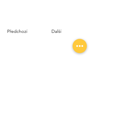
Předchozí
Další
Neklidné Nohy
Média
O mně